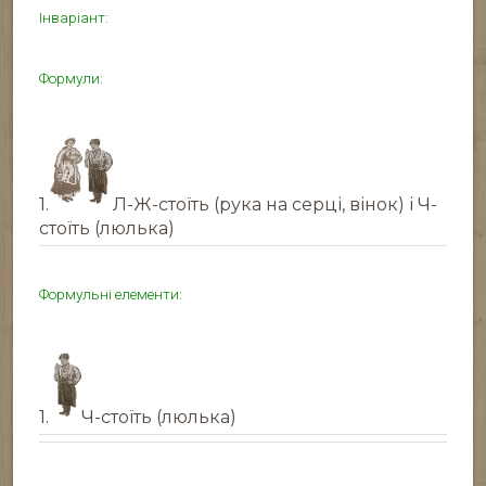
Інваріант:
Формули:
1.
Л-Ж-стоїть (рука на серці, вінок) і Ч-
стоїть (люлька)
Формульні елементи:
1.
Ч-стоїть (люлька)