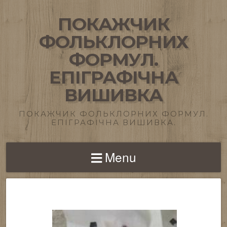
ПОКАЖЧИК
ФОЛЬКЛОРНИХ
ФОРМУЛ.
ЕПІГРАФІЧНА
ВИШИВКА
ПОКАЖЧИК ФОЛЬКЛОРНИХ ФОРМУЛ.
ЕПІГРАФІЧНА ВИШИВКА.
Menu