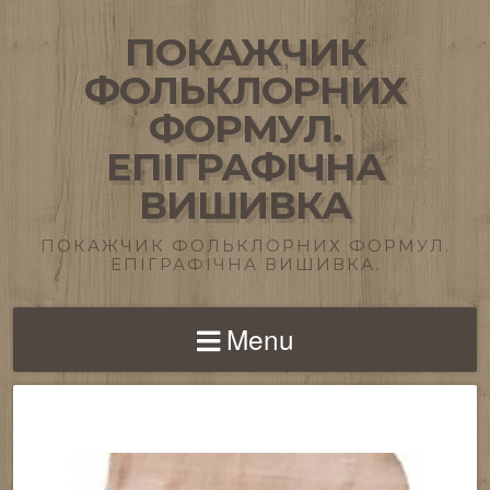
ПОКАЖЧИК
ФОЛЬКЛОРНИХ
ФОРМУЛ.
ЕПІГРАФІЧНА
ВИШИВКА
ПОКАЖЧИК ФОЛЬКЛОРНИХ ФОРМУЛ.
ЕПІГРАФІЧНА ВИШИВКА.
Menu