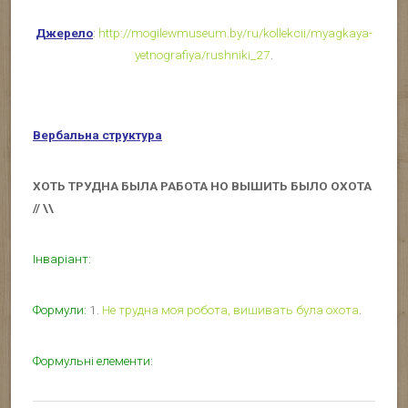
Джерело
:
http://mogilewmuseum.by/ru/kollekcii/myagkaya-
yetnografiya/rushniki_27
.
Вербальна структура
ХОТЬ ТРУДНА БЫЛА РАБОТА НО ВЫШИТЬ БЫЛО ОХОТА
// \\
Інваріант:
Формули:
1.
Не трудна моя робота, вишивать була охота
.
Формульні елементи: