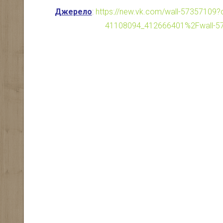
Джерело
:
https://new.vk.com/wall-57357109
41108094_412666401%2Fwall-5