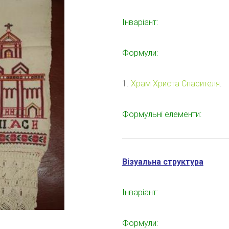
Інваріант:
Формули:
1.
Храм Христа Спасителя
.
Формульні елементи:
Візуальна структура
Інваріант:
Формули: