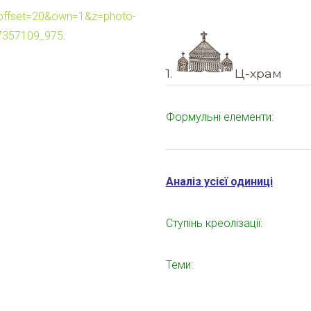
?offset=20&own=1&z=photo-
7357109_975
.
1.
Ц-храм
Формульні елементи:
Аналіз усієї одиниці
Ступінь креолізації:
Теми: