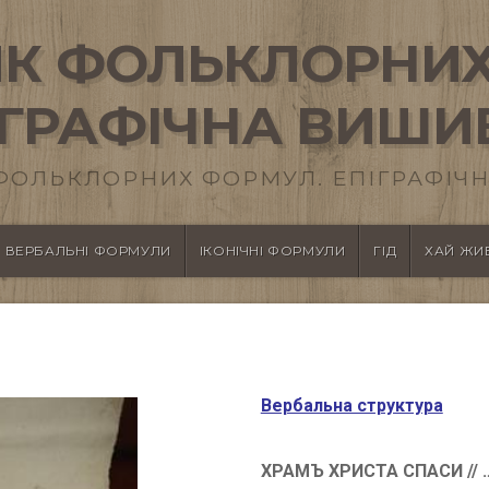
К ФОЛЬКЛОРНИХ
ІГРАФІЧНА ВИШИ
ФОЛЬКЛОРНИХ ФОРМУЛ. ЕПІГРАФІЧН
ВЕРБАЛЬНІ ФОРМУЛИ
ІКОНІЧНІ ФОРМУЛИ
ГІД
ХАЙ ЖИВ
Вербальна структура
ХРАМЪ ХРИСТА СПАСИ // 