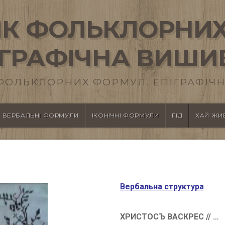
К ФОЛЬКЛОРНИХ
ІГРАФІЧНА ВИШИ
ФОЛЬКЛОРНИХ ФОРМУЛ. ЕПІГРАФІЧН
ВЕРБАЛЬНІ ФОРМУЛИ
ІКОНІЧНІ ФОРМУЛИ
ГІД
ХАЙ ЖИВ
Вербальна структура
ХРИСТОСЪ ВАСКРЕС // …