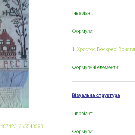
Інваріант:
Формули:
1.
Христос Воскрес! Воисти
Формульні елементи:
Візуальна структура
Інваріант:
00487423_265543583
.
Формули: