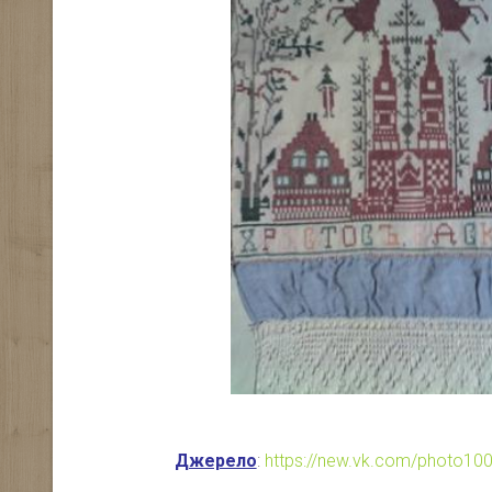
Джерело
:
https://new.vk.com/photo1