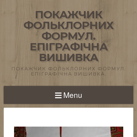
ПОКАЖЧИК
ФОЛЬКЛОРНИХ
ФОРМУЛ.
ЕПІГРАФІЧНА
ВИШИВКА
ПОКАЖЧИК ФОЛЬКЛОРНИХ ФОРМУЛ.
ЕПІГРАФІЧНА ВИШИВКА.
Menu