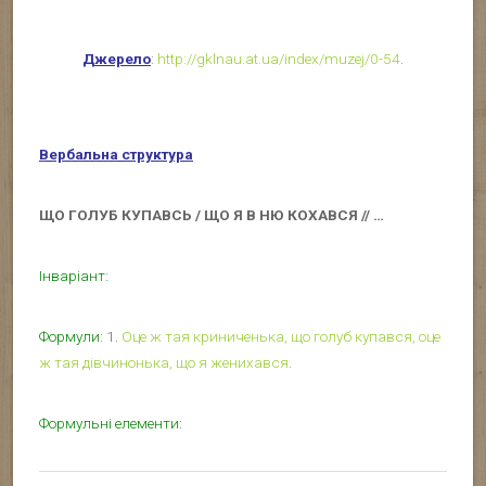
Джерело
:
http://gklnau.at.ua/index/muzej/0-54
.
Вербальна структура
ЩО ГОЛУБ КУПАВСЬ / ЩО Я В НЮ КОХАВСЯ // …
Інваріант:
Формули:
1.
Оце ж тая криниченька, що голуб купався, оце
ж тая дівчинонька, що я женихався
.
Формульні елементи: