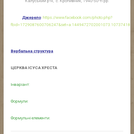
Калуський р-н, с. Кропивник, 1940-50-ті рр.
Джерело
:
https://www.facebook.com/photo.php?
fbid=1729087600706247&set=a.1449472702001073.1073741829
Вербальна структура
ЦЕРКВА ІСУСА ХРЕСТА
Інваріант:
Формули:
Формульні елементи: