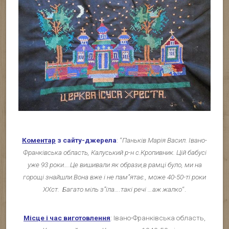
Коментар
з сайту-джерела
: “
Паньків Марія Васил. Івано-
Франківська область, Калуський р-н с.Кропивник. Цій бабусі
уже 93 роки….Це вишивали як образи,в рамці було, ми на
горощі знайшли.Вона вже і не пам”ятає., може 40-50-ті роки
XXст. Багато міль з”їла….такі речі …аж жалко
“.
Місце і час виготовлення
: Івано-Франківська область,