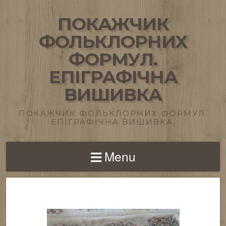
ПОКАЖЧИК
ФОЛЬКЛОРНИХ
ФОРМУЛ.
ЕПІГРАФІЧНА
ВИШИВКА
ПОКАЖЧИК ФОЛЬКЛОРНИХ ФОРМУЛ.
ЕПІГРАФІЧНА ВИШИВКА.
Menu