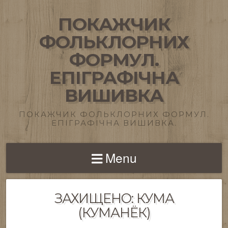
ПОКАЖЧИК
ФОЛЬКЛОРНИХ
ФОРМУЛ.
ЕПІГРАФІЧНА
ВИШИВКА
ПОКАЖЧИК ФОЛЬКЛОРНИХ ФОРМУЛ.
ЕПІГРАФІЧНА ВИШИВКА.
Menu
ЗАХИЩЕНО: КУМА
(КУМАНЁК)