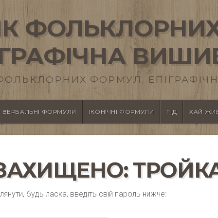
К ФОЛЬКЛОРНИХ
ІГРАФІЧНА ВИШИ
ФОЛЬКЛОРНИХ ФОРМУЛ. ЕПІГРАФІЧН
ВЕРБАЛЬНІ ФОРМУЛИ
ІКОНІЧНІ ФОРМУЛИ
ГІД
ХАЙ ЖИВ
ЗАХИЩЕНО: ТРОЙК
нути, будь ласка, введіть свій пароль нижче: