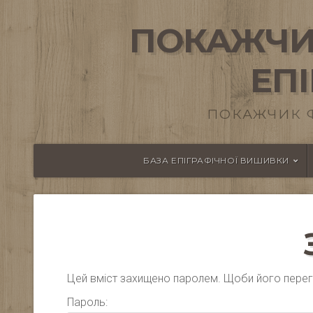
ПОКАЖЧИ
ЕП
ПОКАЖЧИК 
БАЗА ЕПІГРАФІЧНОЇ ВИШИВКИ
Цей вміст захищено паролем. Щоби його перегля
Пароль: