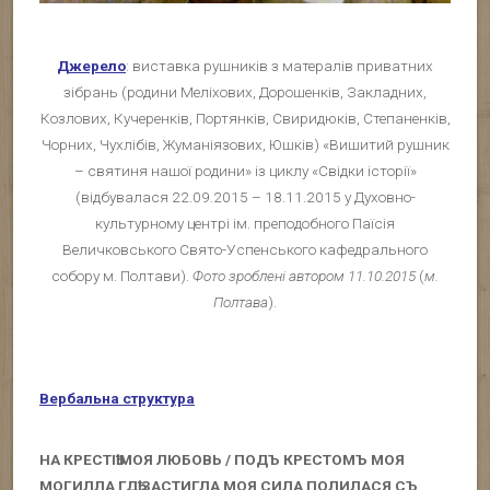
Джерело
: виставка рушників з матералів приватних
зібрань (родини Меліхових, Дорошенків, Закладних,
Козлових, Кучеренків, Портянків, Свиридюків, Степаненків,
Чорних, Чухлібів, Жуманіязових, Юшків) «Вишитий рушник
– святиня нашої родини» із циклу «Свідки історії»
(відбувалася 22.09.2015 – 18.11.2015 у Духовно-
культурному центрі ім. преподобного Паїсія
Величковського Свято-Успенського кафедрального
собору м. Полтави).
Фото зроблені автором 11.10.2015
(
м.
Полтава
).
Вербальна структура
НА КРЕСТІҌ МОЯ ЛЮБОВЬ / ПОДЪ КРЕСТОМЪ МОЯ
МОГИЛЛА ГДҌ ЗАСТИГЛА МОЯ СИЛА ПОЛИЛАСЯ СЪ