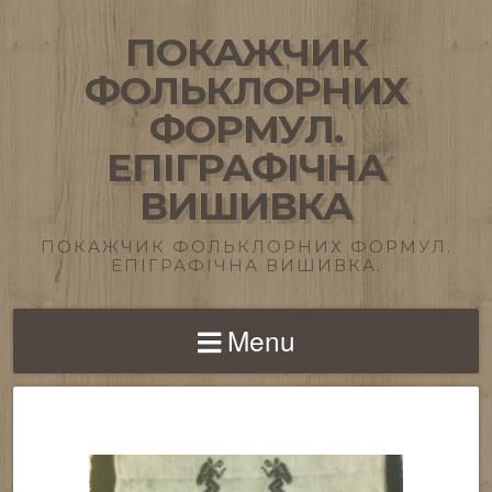
ПОКАЖЧИК
ФОЛЬКЛОРНИХ
ФОРМУЛ.
ЕПІГРАФІЧНА
ВИШИВКА
ПОКАЖЧИК ФОЛЬКЛОРНИХ ФОРМУЛ.
ЕПІГРАФІЧНА ВИШИВКА.
Menu