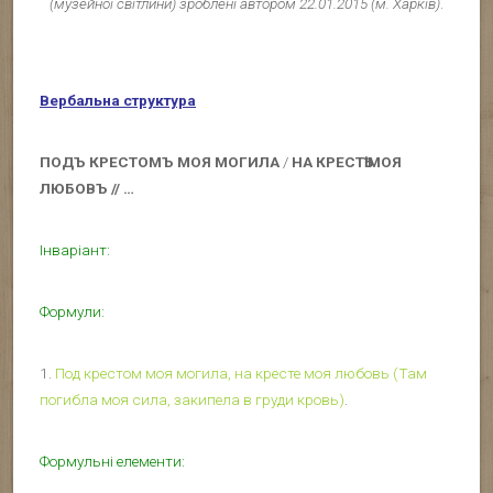
(музейної світлини) зроблені автором 22.01.2015 (м. Харків)
.
Вербальна структура
ПОДЪ КРЕСТОМЪ МОЯ МОГИЛА
/
НА КРЕСТѢ МОЯ
ЛЮБОВЪ // …
Інваріант:
Формули:
1.
Под крестом моя могила, на кресте моя любовь (Там
погибла моя сила, закипела в груди кровь)
.
Формульні елементи: