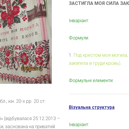
ЗАСТИГЛА МОЯ СИЛА ЗАК
Інваріант:
Формули:
1.
Под крестом моя могила, 
закипела в груди кровь)
.
Формульні елементи:
л., кін. 20-х рр. 20 ст.
Візуальна структура
і» (відбувалася 25.12.2013 –
Інваріант:
вки; заснована на приватній