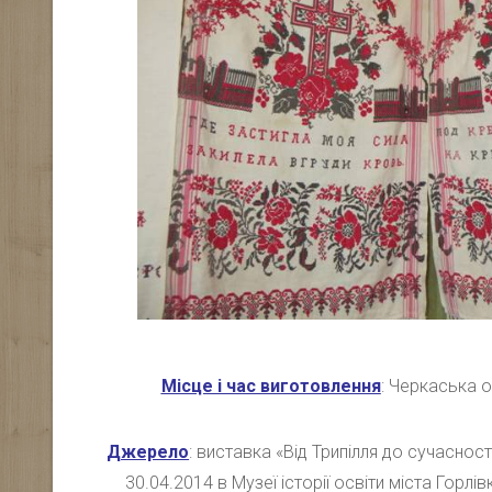
Місце і час виготовлення
: Черкаська об
Джерело
: виставка «Від Трипілля до сучасност
30.04.2014 в Музеї історії освіти міста Горлі