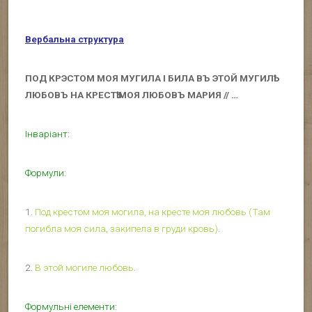
Вербальна структура
ПОД КРЭСТОМ МОЯ МУГИЛА І БИЛА ВЪ ЭТОЙ МУГИЛҌ
ЛЮБОВЪ НА КРЕСТҌ МОЯ ЛЮБОВЪ МАРИЯ // …
Інваріант:
Формули:
1.
Под крестом моя могила, на кресте моя любовь (Там
погибла моя сила, закипела в груди кровь)
.
2.
В этой могиле любовь
.
Формульні елементи: