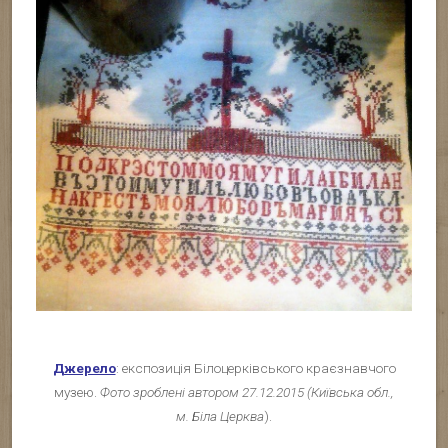
Джерело
: експозиція Білоцерківського краєзнавчого
музею.
Фото зроблені автором 27.12.2015 (Київська обл.,
м. Біла Церква
).