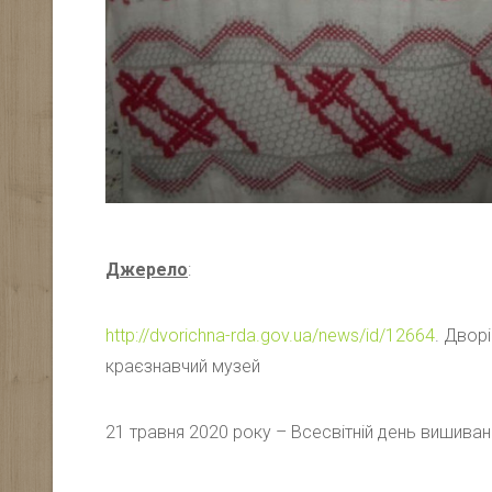
Джерело
:
http://dvorichna-rda.gov.ua/news/id/12664
. Двор
краєзнавчий музей
21 травня 2020 року – Всесвітній день вишиван