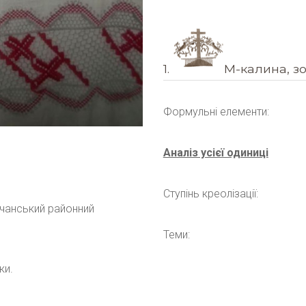
1.
М-калина, зо
Формульні елементи:
Аналіз усієї одиниці
Ступінь креолізації:
ічанський районний
Теми:
ки.