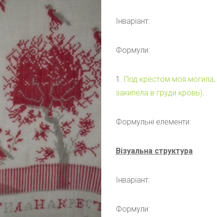
Інваріант:
Формули:
1.
Под крестом моя могила, 
закипела в груди кровь)
.
Формульні елементи:
Візуальна структура
Інваріант:
Формули: