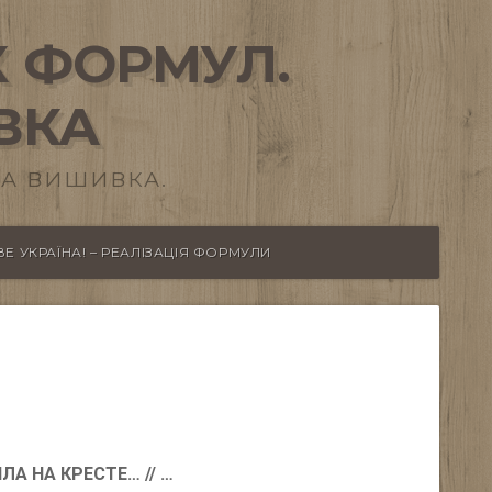
 ФОРМУЛ.
ВКА
А ВИШИВКА.
Е УКРАЇНА! – РЕАЛІЗАЦІЯ ФОРМУЛИ
А НА КРЕСТЕ… // …