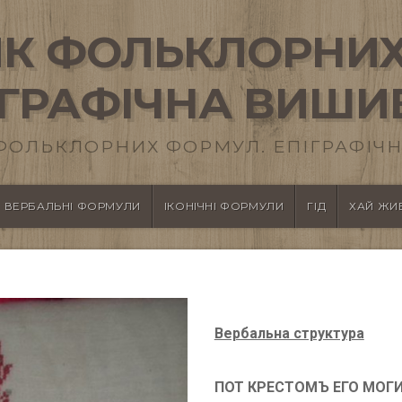
К ФОЛЬКЛОРНИХ
ІГРАФІЧНА ВИШИ
ФОЛЬКЛОРНИХ ФОРМУЛ. ЕПІГРАФІЧН
ВЕРБАЛЬНІ ФОРМУЛИ
ІКОНІЧНІ ФОРМУЛИ
ГІД
ХАЙ ЖИВ
Вербальна структура
ПОТ КРЕСТОМЪ ЕГО МОГИЛ