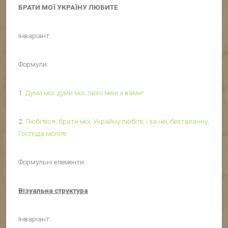
БРАТИ МОЇ УКРАЇНУ ЛЮБИТЕ
Інваріант:
Формули:
1.
Думи мої, думи мої, лихо мені з вами!
2.
Любітеся, брати мої, Украйну любіте, і за неї, безталанну,
Господа моліте
.
Формульні елементи:
Візуальна структура
Інваріант: